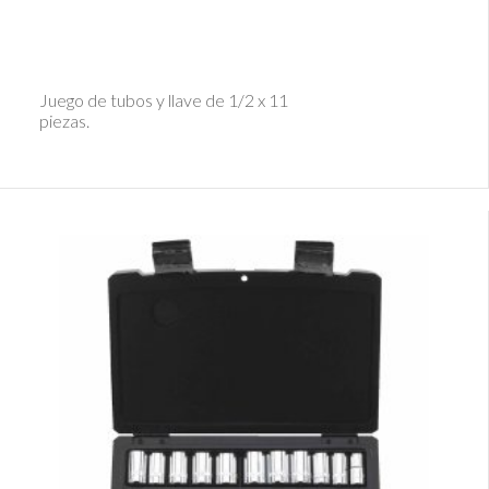
Ver Detalle
Juego de tubos y llave de 1/2 x 11
piezas.