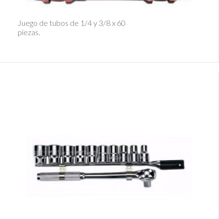
Ver Detalle
Juego de tubos de 1/4 y 3/8 x 60
piezas.