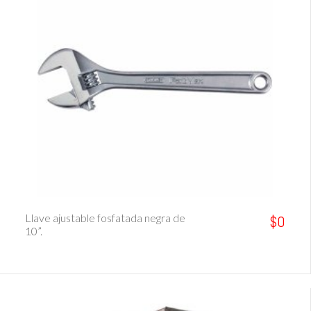
Ver Detalle
Llave ajustable fosfatada negra de
$0
10”.