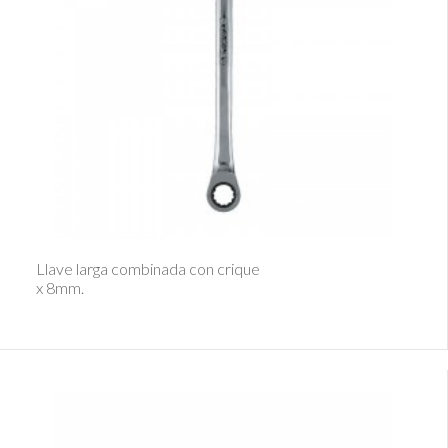
Ver Detalle
Llave larga combinada con crique
x 8mm.