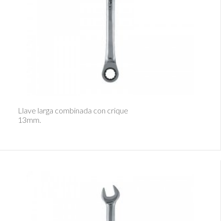
Ver Detalle
Llave larga combinada con crique
13mm.