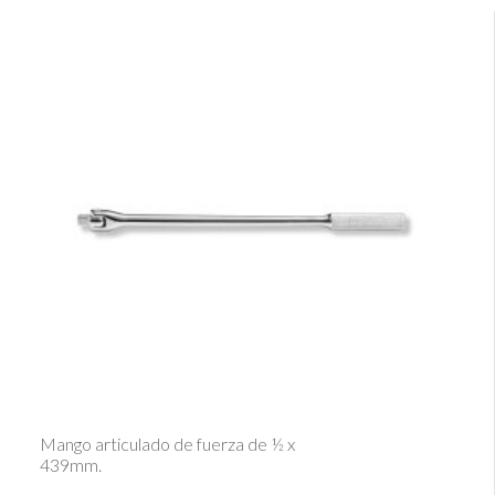
Ver Detalle
Mango articulado de fuerza de ½ x
439mm.