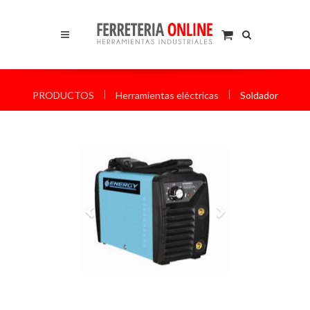
I
I
PRODUCTOS
Herramientas eléctricas
Soldador
Anterior
Siguiente